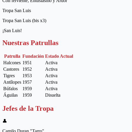
Con ferviente, Entusiasmo y Ardor
Tropa San Luis
Tropa San Luis (bis x3)
¡San Luis!
Nuestras Patrullas
Patrulla
Fundación
Estado Actual
Halcones
1951
Activa
Castores
1952
Activa
Tigres
1953
Activa
Antílopes
1957
Activa
Búfalos
1959
Activa
Águilas
1959
Disuelta
Jefes de la Tropa
👤
Camilo Duran "Tarro"